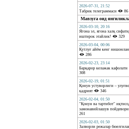
2026-07-31, 21:52
Табрик телеграммаси
86
Мавзуга оид янгиликл
2026-03-10, 20:16
Ягона эл, ягона халқ сифати
иштирок этайлик!
329
2026-03-04, 00:06
Қутлуғ айём кенг нишонла
286
2026-02-23, 23:14
Барқарор келажак кафолати
308
2026-02-19, 01:51
Қонун устуворлиги – улуғв
қадрият
346
2026-02-04, 01:50
''Қонун ва тартибот'' иқтис
замонавийлашув пойдевор
261
2026-02-03, 01:50
Залворли режалар бюелгила