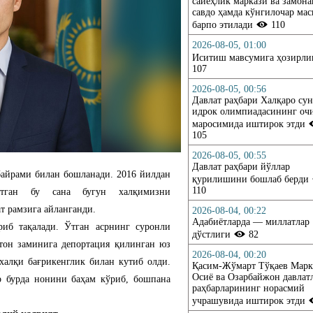
сайёҳлик маркази ва замон
савдо ҳамда кўнгилочар ма
барпо этилади
110
2026-08-05, 01:00
Иситиш мавсумига ҳозирл
107
2026-08-05, 00:56
Давлат раҳбари Халқаро су
идрок олимпиадасининг о
маросимида иштирок этди
105
2026-08-05, 00:55
Давлат раҳбари йўллар
байрами билан бошланади. 2016 йилдан
қурилишини бошлаб берди
110
ётган бу сана бугун халқимизни
т рамзига айланганди.
2026-08-04, 00:22
Адабиётларда — миллатлар
риб тақалади. Ўтган асрнинг суронли
дўстлиги
82
стон заминига депортация қилинган юз
2026-08-04, 00:20
халқи бағрикенглик билан кутиб олди.
Қасим-Жўмарт Тўқаев Марк
Осиё ва Озарбайжон давлат
ир бурда нонини баҳам кўриб, бошпана
раҳбарларининг норасмий
учрашувида иштирок этди