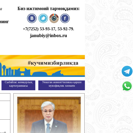
Биз ижтимоий тармоқдамиз:
қа
нинг
+7(7252) 53-93-17, 53-92-79.
janubiy@inbox.ru
Сыбайлас жемқорлық
Уюшган жиноятчиликка қарши
+
картограммасы
мувофиқлик хизмати
7(747
701-
фиқлик хизмати
+
50-55
7(747
701-
50-55