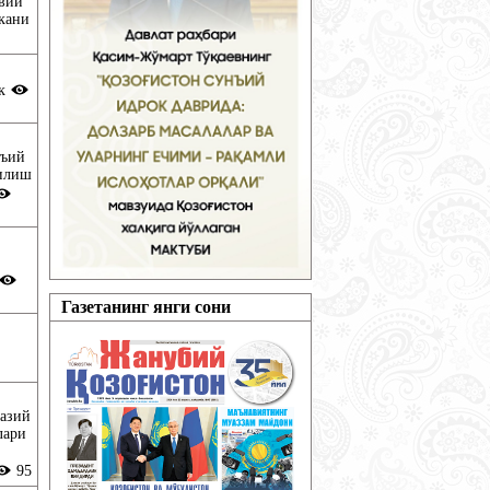
авий
скани
ик
нъий
чилиш
Газетанинг янги сони
азий
лари
95