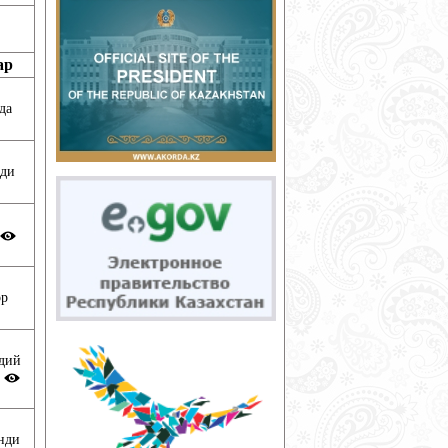
ар
да
нди
ор
одий
и
нди