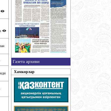
и
ла
лан
Газета архиви
7
Хамкорлар
анди
о