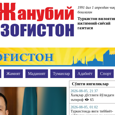
1991 йил 1 апрелдан чи
бошлаган
Туркистон вилояти
ижтимоий-сиёсий
газетаси
Жамият
Маданият
Туманлар
Адабиёт
Спорт
Сўранг-жавоб берамиз
Уюшган жиноятчиликка қарши муво
Сўнгги янгиликлар
2026-08-05, 21:37
Халқлар дўстлиги йўлидаги
эътироф
65
2026-08-05, 01:02
Туркистонда янги тиббиёт-