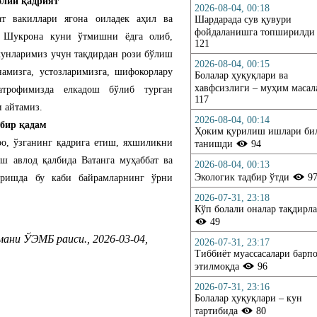
 олий қадрият
2026-08-04, 00:18
ат вакиллари ягона оиладек аҳил ва
Шардарада сув қувури
фойдаланишга топширилд
. Шукрона куни ўтмишни ёдга олиб,
121
 кунларимиз учун тақдирдан рози бўлиш
2026-08-04, 00:15
намизга, устозларимизга, шифокорлару
Болалар ҳуқуқлари ва
хавфсизлиги – муҳим маса
-атрофимизда елкадош бўлиб турган
117
 айтамиз.
2026-08-04, 00:14
 бир қадам
Ҳоким қурилиш ишлари би
ро, ўзганинг қадрига етиш, яхшиликни
танишди
94
ш авлод қалбида Ватанга муҳаббат ва
2026-08-04, 00:13
Экологик тадбир ўтди
9
иришда бу каби байрамларнинг ўрни
2026-07-31, 23:18
Кўп болали оналар тақдирл
49
ни ЎЭМБ раиси., 2026-03-04,
2026-07-31, 23:17
Тиббиёт муассасалари барп
этилмоқда
96
.Ru
2026-07-31, 23:16
Болалар ҳуқуқлари – кун
тартибида
80