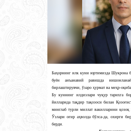
​Баҳорнинг илк куни юртимизда Шукрона 
буён анъанавий равишда нишонлана
бирлаштирувчи, ўзаро ҳурмат ва меҳр-оқиба
Бу куннинг илдизлари чуқур тарихга бо
йилларида тақдир тақозоси билан Қозоғи
минглаб турли миллат вакилларини қозоқ 
Ўзлари оғир аҳволда бўлса-да, охирги б
берди.