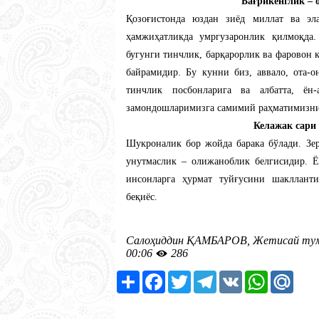
​Бағрикенглик –
​Қозоғистонда юздан зиёд миллат ва эл
ҳамжиҳатликда умргузаронлик қилмоқда
бугунги тинчлик, барқарорлик ва фаровон
байрамидир. Бу кунни биз, аввало, ота-о
тинчлик посбонларига ва албатта, ён
замондошларимизга самимий раҳматимизни
​Келажак сари
​Шукроналик бор жойда барака бўлади. Зе
унутмаслик – олижаноблик белгисидир. Ё
инсонларга ҳурмат туйғусини шакллант
беқиёс.
Салоҳиддин ҚАМБАРОВ, Жетисай тума
00:06
286
Ресурс
Facebook
Twitter
Telegram
VK
WhatsApp
Mail