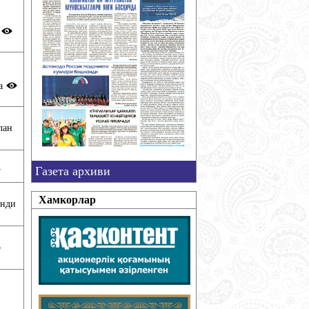
и
ла
лан
Газета архиви
7
Хамкорлар
анди
о