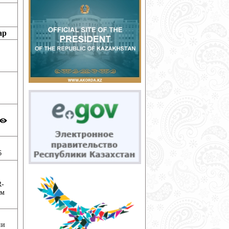
ар
6
R-
ум
ни