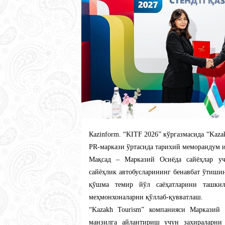
Кazinform. “KITF 2026” кўргазмасида “Kaz
PR-маркази ўртасида тарихий меморандум 
Мақсад – Марказий Осиёда сайёҳлар уч
сайёҳлик автобусларининг бенавбат ўтиш
қўшма темир йўл саёҳатларини ташки
меҳмонхоналарни қўллаб-қувватлаш.
“Kazakh Tourism” компанияси Марказий
манзилга айлантириш учун захираларни