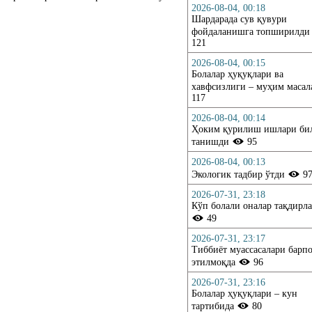
2026-08-04, 00:18
Шардарада сув қувури
фойдаланишга топширилд
121
2026-08-04, 00:15
Болалар ҳуқуқлари ва
.Ru
хавфсизлиги – муҳим маса
117
2026-08-04, 00:14
Ҳоким қурилиш ишлари би
танишди
95
2026-08-04, 00:13
Экологик тадбир ўтди
9
2026-07-31, 23:18
Кўп болали оналар тақдирл
49
2026-07-31, 23:17
Тиббиёт муассасалари барп
этилмоқда
96
2026-07-31, 23:16
Болалар ҳуқуқлари – кун
тартибида
80