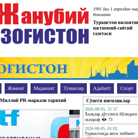
1991 йил 1 апрелдан чи
бошлаган
Туркистон вилояти
ижтимоий-сиёсий
газетаси
Жамият
Маданият
Туманлар
Адабиёт
Спорт
Сўранг-жавоб берамиз
Уюшган жиноятчиликка қарши муво
нг Миллий PR-маркази тарихий
Сўнгги янгиликлар
2026-08-05, 21:37
Халқлар дўстлиги йўлидаги
эътироф
73
2026-08-05, 01:02
Туркистонда янги тиббиёт-