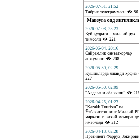
2026-07-31, 21:52
Табрик телеграммаси
86
Мавзуга оид янгиликл
2026-07-08, 23:23
Куй қудрати – миллий руҳ
тимсоли
221
2026-06-04, 20:16
Сайрамлик санъаткорлар
анжумани
208
2026-05-30, 02:29
Қўшиқларда яшайди ҳофиз
227
2026-05-30, 02:09
''Алдагани аёл яхши''
21
2026-04-25, 01:23
''Kazakh Tourism'' ва
Ўзбекистоннинг Миллий P
маркази тарихий меморанд
имзолади
212
2026-04-18, 02:28
Президент Фарруҳ Зокиров