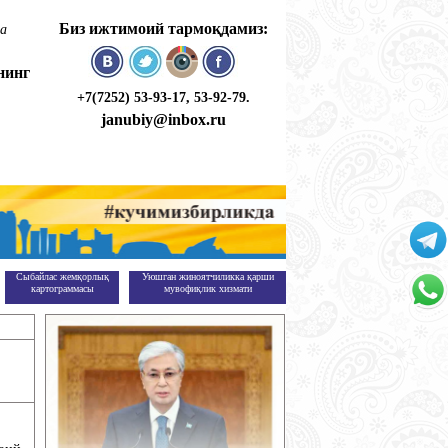
Биз ижтимоий тармоқдамиз:
қа
нинг
+7(7252) 53-93-17, 53-92-79.
janubiy@inbox.ru
Сыбайлас жемқорлық
Уюшган жиноятчиликка қарши
+
картограммасы
мувофиқлик хизмати
7(747
701-
фиқлик хизмати
+
50-55
7(747
701-
50-55