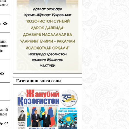
авий
скани
ик
нъий
чилиш
Газетанинг янги сони
азий
лари
95