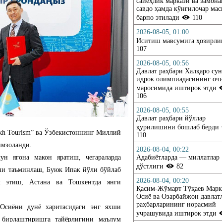
сайёҳлик маркази ва замон
савдо ҳамда кўнгилочар ма
барпо этилади
110
2026-08-05, 01:00
Иситиш мавсумига ҳозирл
107
2026-08-05, 00:56
Давлат раҳбари Халқаро су
идрок олимпиадасининг о
маросимида иштирок этди
106
2026-08-05, 00:55
Давлат раҳбари йўллар
қурилишини бошлаб берди
akh Tourism” ва Ўзбекистоннинг Миллий
110
имзоланди.
2026-08-04, 00:22
ун ягона макон яратиш, чегараларда
Адабиётларда — миллатлар
дўстлиги
82
ини таъминлаш, Буюк Ипак йўли бўйлаб
2026-08-04, 00:20
л этиш, Астана ва Тошкентда янги
Қасим-Жўмарт Тўқаев Марк
Осиё ва Озарбайжон давлат
раҳбарларининг норасмий
 Осиёни дунё харитасидаги энг яхши
учрашувида иштирок этди
 бирлаштиришга тайёрлигини маълум