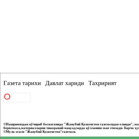
Газета тарихи
Давлат хариди
Тахририят
©Нашримиздан кўчириб босилганида "Жанубий Қозоғистон газетасидан олинди", ма
берилмаса,материалларни тижоравий мақсадларда қўлланиш ман этилади. Барча ҳу
©Мулк эгаси-"Жанубий Қозоғистон"газетаси.