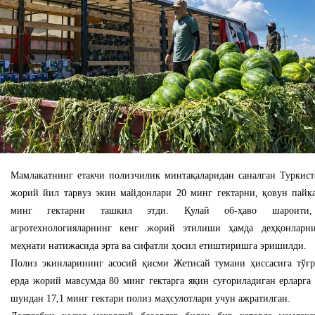
Мамлакатнинг етакчи полизчилик минтақаларидан саналган Туркист
жорий йил тарвуз экин майдонлари 20 минг гектарни, қовун пайка
минг гектарни ташкил этди. Қулай об-ҳаво шароити,
агротехнологияларнинг кенг жорий этилиши ҳамда деҳқонларни
меҳнати натижасида эрта ва сифатли ҳосил етиштиришга эришилди.
Полиз экинларининг асосий қисми Жетисай тумани ҳиссасига тўғр
ерда жорий мавсумда 80 минг гектарга яқин суғориладиган ерларга
шундан 17,1 минг гектари полиз маҳсулотлари учун ажратилган.