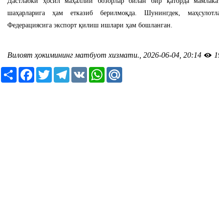
Дастлабки ҳосил маҳаллий бозорлар билан бир қаторда мамлак
шаҳарларига ҳам етказиб берилмоқда. Шунингдек, маҳсулотл
Федерациясига экспорт қилиш ишлари ҳам бошланган.
Вилоят ҳокимининг матбуот хизмати., 2026-06-04, 20:14
1
Ресурс
Facebook
Twitter
Telegram
VK
WhatsApp
Mail.Ru