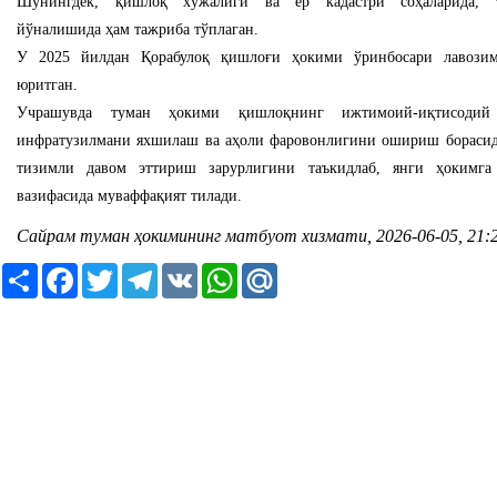
Шунингдек, қишлоқ хўжалиги ва ер кадастри соҳаларида, т
йўналишида ҳам тажриба тўплаган.
У 2025 йилдан Қорабулоқ қишлоғи ҳокими ўринбосари лавозим
юритган.
Учрашувда туман ҳокими қишлоқнинг ижтимоий-иқтисодий 
инфратузилмани яхшилаш ва аҳоли фаровонлигини ошириш бораси
тизимли давом эттириш зарурлигини таъкидлаб, янги ҳокимга 
вазифасида муваффақият тилади.
Сайрам туман ҳокимининг матбуот хизмати, 2026-06-05, 21:
Ресурс
Facebook
Twitter
Telegram
VK
WhatsApp
Mail.Ru