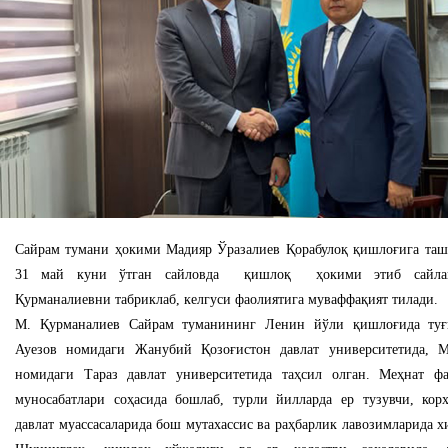
Сайрам тумани ҳокими Мадияр Ўразалиев Қорабулоқ қишлоғига та
31 май куни ўтган сайловда қишлоқ ҳокими этиб сайлан
Қурманалиевни табриклаб, келгуси фаолиятига муваффақият тилади.
М. Қурманалиев Сайрам туманининг Ленин йўли қишлоғида туғ
Ауезов номидаги Жанубий Қозоғистон давлат университетида, 
номидаги Тараз давлат университетида таҳсил олган. Меҳнат ф
муносабатлари соҳасида бошлаб, турли йилларда ер тузувчи, корх
давлат муассасаларида бош мутахассис ва раҳбарлик лавозимларида х