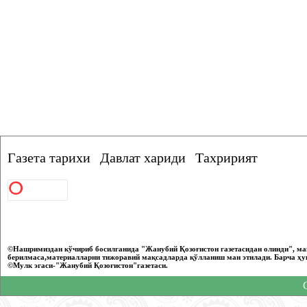
Газета тарихи
Давлат хариди
Тахририят
©Нашримиздан кўчириб босилганида "Жанубий Қозоғистон газетасидан олинди", ма
берилмаса,материалларни тижоравий мақсадларда қўлланиш ман этилади. Барча ҳу
©Мулк эгаси-"Жанубий Қозоғистон"газетаси.