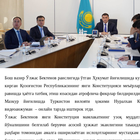
Бош вазир Ўлжас Бектенов раислигида ўтган Ҳукумат йиғилишида ку
кирган Қозоғистон Республикасининг янги Конституцияси меъёрла
равишда ҳаётга татбиқ этиш юзасидан атрофлича фикрлар билдирилди
Мазкур йиғилишда Туркистон вилояти ҳокими Нуралхан К
видеоанжуман – онлайн тарзда иштирок этди.
Ўлжас Бектенов янги Конституция мамлакатнинг узоқ муддатл
йўналишини белгилаб берувчи асосий ҳужжат эканлигини таъкидл
раҳбари томонидан амалга оширилаётган ислоҳотларнинг мустаҳкам