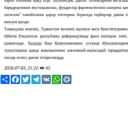
барпо этишини қайд этди. Шунингдек, давлат тизимларини янгилаш
барқарорликни мустаҳкамлаш, фуқаролар фаровонлигини ошириш ҳам
интизом” тамойилини қарор топтириш борасида тадбирлар давом 
маълум қилди.
Таъкидлаш жоизки, Туркистон вилояти аҳолиси янги Конституцияни
бўйича ўтказилган республика референдумида фаол иштирок этиб,
қувватлади. Ҳудудда Бош Қомусимизнинг устувор йўналишларин
тушунтириш ҳамда мамлакатнинг ижтимоий-иқтисодий тараққиётиг
ишлар изчил давом эттирилмоқда.
2026-07-03, 21:22
65
Ресурс
Facebook
Twitter
Telegram
VK
WhatsApp
Mail.Ru