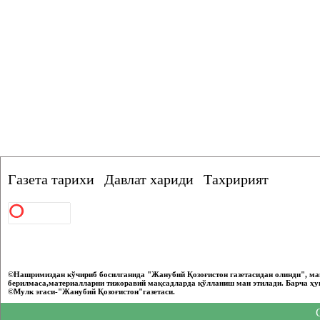
Газета тарихи
Давлат хариди
Тахририят
©Нашримиздан кўчириб босилганида "Жанубий Қозоғистон газетасидан олинди", ма
берилмаса,материалларни тижоравий мақсадларда қўлланиш ман этилади. Барча ҳу
©Мулк эгаси-"Жанубий Қозоғистон"газетаси.