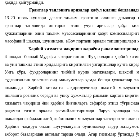
ҳақида қайғурмайди.
Грантлар танловига аризалар қабул қилиш бошланад
13-20 июль кунлари давлат таълим грантини олишга даъвогар 
грантлар танловида иштирок этиш учун аризалар қабул қил
ҳужжатларини олий таълим муассасаларининг қабул комиссияларига
масофавий шаклда, шунингдек, eGov портали орқали топширишлари 
Ҳарбий хизматга чақириш жараёни рақамлаштирилад
4 июлдан бошлаб Мудофаа вазирлигининг Фуқароларни ҳарбий хизм
ва уни ташкил этиш қоидаларига киритилган ўзгартишлар кучга кира
Унга кўра, фуқароларнинг тиббий кўрик натижалари, шахсий м
судланганлик ҳолатига оид маълумотлар ҳамда бошқа ҳужжатлар эле
юкланади. Ҳарбий хизматга чақирилувчилар шахсий маълумотл
ишлашга розилик беради ва ушбу ҳужжатлар рақамли картага кирити
хизматга чақириш ёки ҳарбий йиғинларга сафарбар этиш тўғрисида
рақамли тизим орқали расмийлаштирилади. Зарур ҳолларда вақ
шаклидан фойдаланилиб, кейинчалик маълумотлар электрон тизимга
Ҳарбий чақирув билан шуғулланувчи бўлинмалар зарур маълумот
ахборот базаларидан автомат тарзда олади. Агар тизимлар ўртасида 