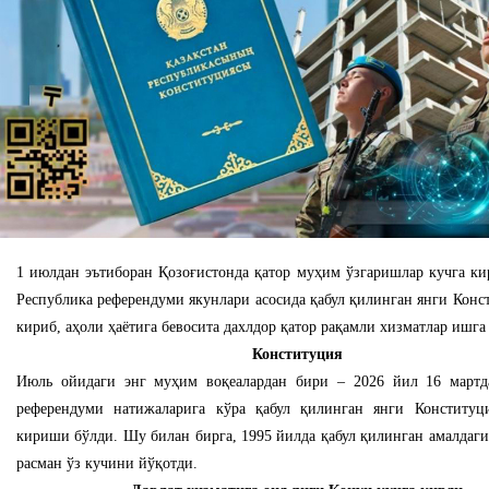
1 июлдан эътиборан Қозоғистонда қатор муҳим ўзгаришлар кучга ки
Республика референдуми якунлари асосида қабул қилинган янги Конс
кириб, аҳоли ҳаётига бевосита дахлдор қатор рақамли хизматлар ишг
Конституция
Июль ойидаги энг муҳим воқеалардан бири – 2026 йил 16 мартд
референдуми натижаларига кўра қабул қилинган янги Конституц
кириши бўлди. Шу билан бирга, 1995 йилда қабул қилинган амалдаг
расман ўз кучини йўқотди.