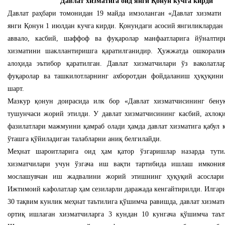
Давлат хизматига оид янги Қонун кучга кирди
Давлат раҳбари томонидан 19 майда имзоланган «Давлат хизмати 
янги Қонун 1 июлдан кучга кирди. Қонундаги асосий янгиликлардан 
аввало, касбий, шаффоф ва фуқаролар манфаатларига йўналтир
хизматини шакллантиришга қаратилганидир. Ҳужжатда ошкорали
алоҳида эътибор қаратилган. Давлат хизматчилари ўз ваколатла
фуқаролар ва ташкилотларнинг ахборотдан фойдаланиш ҳуқуқин
шарт.
Мазкур қонун доирасида илк бор «Давлат хизматчисининг бену
тушунчаси жорий этилди. У давлат хизматчисининг касбий, ахлоқ
фазилатлари мажмуини қамраб олади ҳамда давлат хизматига қабул 
ўташга қўйиладиган талабларни аниқ белгилайди.
Меҳнат шароитларига оид ҳам қатор ўзгаришлар назарда тутил
хизматчилари учун ўзгача иш вақти тартибида ишлаш имконият
мослашувчан иш жадвалини жорий этишнинг ҳуқуқий асослари 
Ижтимоий кафолатлар ҳам сезиларли даражада кенгайтирилди. Илгар
30 тақвим кунлик меҳнат таътилига қўшимча равишда, давлат хизмат
ортиқ ишлаган хизматчиларга 3 кундан 10 кунгача қўшимча таът