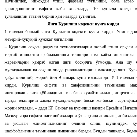
Шунингдек, никоҳдан ўтиш, фарзанд туғилиши, бола асраб
қариндошининг вафоти каби ҳолатларда 10 кунгача қисқа м
тўланадиган таътил бериш ҳам назарда тутилган.
Янги Қурилиш кодекси кучга кирди
1 июлдан бошлаб янги Қурилиш кодекси кучга кирди. Унинг дои
меъёрий-ҳуқуқий ҳужжат янгиланди.
– Қурилиш соҳаси рақамли технологияларни жорий этиш орқали 
тортиб иншоотни фойдаланишга топшириш ва қайта ишлашгача б
жараёнларни қамраб олган янги босқичга ўтмоқда. Ана шу я
мустаҳкамлаш ва соҳани янада ривожлантириш мақсадида янги Қур
қабул қилиниб, жорий йил 9 январь куни имзоланди. У 1 июлдан 
кирди. Қурилиш сифати ва хавфсизлигини таъминлаш мақ
иштирокчиларига қўйиладиган талаблар кучайтирилади, лицензияла
тарзда текшириш ҳамда муҳандисларни босқичма-босқич сертифик
жорий этилади, – деди ҚР Саноат ва қурилиш вазири Ерсайин Нағасп
Мазкур чора сифати паст лойиҳаларни ўз вақтида аниқлаш, лойиҳала
ва уюшган жиноятчиликнинг олдини олиш, шунингдек, ҳу
шаффофлигини таъминлаш имконини беради. Бундан ташқари, Кодек