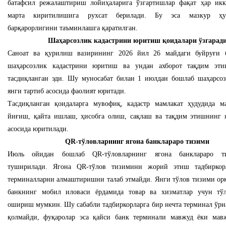
батафсил режалаштириш лойиҳаларига ўзгартишлар фақат ҳар ик
марта киритилишига рухсат берилади. Бу эса мазкур ҳу
барқарорлигини таъминлашга қаратилган.
Шаҳарсозлик кадастрини юритиш қоидалари ўзгарад
Саноат ва қурилиш вазирининг 2026 йил 26 майдаги буйруғи б
шаҳарсозлик кадастрини юритиш ва ундан ахборот тақдим эти
тасдиқланган эди. Шу муносабат билан 1 июлдан бошлаб шаҳарсоз
янги тартиб асосида фаолият юритади.
Тасдиқланган қоидаларга мувофиқ, кадастр мамлакат ҳудудида м
йиғиш, қайта ишлаш, ҳисобга олиш, сақлаш ва тақдим этишнинг 
асосида юритилади.
QR-тўловларнинг ягона банклараро тизими
Июль ойидан бошлаб QR-тўловларнинг ягона банклараро 
туширилади. Ягона QR-тўлов тизимини жорий этиш тадбиркор
терминалларни алмаштиришни талаб этмайди. Янги тўлов тизими орқ
банкнинг мобил иловаси ёрдамида товар ва хизматлар учун тў
ошириш мумкин. Шу сабабли тадбиркорларга бир нечта терминал ўрн
қолмайди, фуқаролар эса қайси банк терминали мавжуд ёки мав