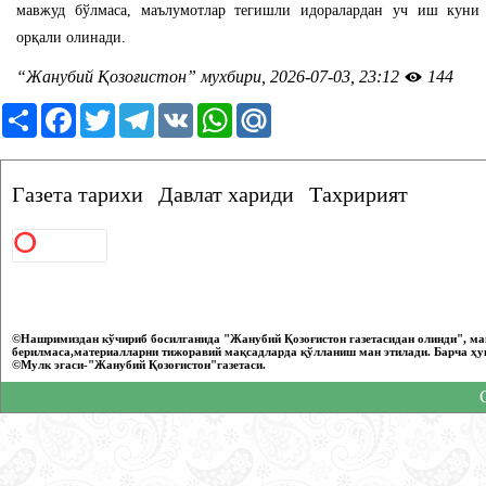
мавжуд бўлмаса, маълумотлар тегишли идоралардан уч иш куни
орқали олинади.
“Жанубий Қозоғистон” мухбири, 2026-07-03, 23:12
144
Ресурс
Facebook
Twitter
Telegram
VK
WhatsApp
Mail.Ru
Газета тарихи
Давлат хариди
Тахририят
©Нашримиздан кўчириб босилганида "Жанубий Қозоғистон газетасидан олинди", ма
берилмаса,материалларни тижоравий мақсадларда қўлланиш ман этилади. Барча ҳу
©Мулк эгаси-"Жанубий Қозоғистон"газетаси.