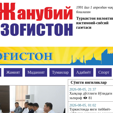
1991 йил 1 апрелдан чи
бошлаган
Туркистон вилояти
ижтимоий-сиёсий
газетаси
Жамият
Маданият
Туманлар
Адабиёт
Спорт
Сўранг-жавоб берамиз
Уюшган жиноятчиликка қарши муво
Сўнгги янгиликлар
2026-08-05, 21:37
Халқлар дўстлиги йўлидаги
эътироф
81
2026-08-05, 01:02
Туркистонда янги тиббиёт-