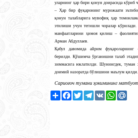
уларнинг ҳар бири қонун доирасида кўриб
– Ҳар бир фуқаронинг мурожаати эътибо
қонун талабларига мувофиқ ҳар томонлам
этилиши учун тегишли чоралар кўрилади.
манфаатларини ҳимоя қилиш – фаолияти
Арман Абдуллаев.
Қабул давомида айрим фуқароларнинг 
берилди. Қўшимча ўрганишни талаб этадиг
зиммасига юклатилди. Шунингдек, туман
доимий назоратда бўлишини маълум қилди
Сариоғоч тумани ҳокимининг матбуот 
Ресурс
Facebook
Twitter
Telegram
VK
WhatsApp
Mail