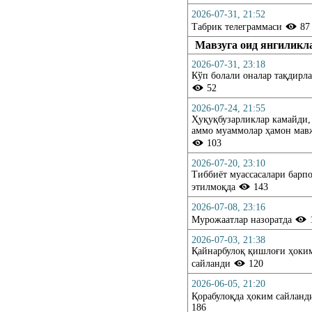
2026-07-31, 21:52
Табрик телеграммаси
87
Мавзуга оид янгиликл
2026-07-31, 23:18
Кўп болали оналар тақдирл
52
2026-07-24, 21:55
Ҳуқуқбузарликлар камайди,
аммо муаммолар ҳамон мав
103
2026-07-20, 23:10
Тиббиёт муассасалари барп
этилмоқда
143
2026-07-08, 23:16
Мурожаатлар назоратда
2026-07-03, 21:38
Қайнарбулоқ қишлоғи ҳоки
сайланди
120
2026-06-05, 21:20
Қорабулоқда ҳоким сайлан
186