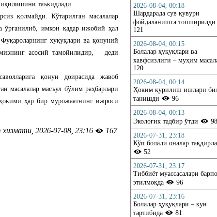
 чиқилишини таъкидлади.
2026-08-04, 00:18
Шардарада сув қувури
рсиз қолмайди. Кўтарилган масалалар
фойдаланишга топширилд
а ўрганилиб, имкон қадар ижобий ҳал
121
 Фуқароларнинг ҳуқуқлари ва қонуний
2026-08-04, 00:15
Болалар ҳуқуқлари ва
мизнинг асосий тамойилидир, – деди
хавфсизлиги – муҳим маса
120
саволларига қонун доирасида жавоб
2026-08-04, 00:14
ан масалалар масъул бўлим раҳбарлари
Ҳоким қурилиш ишлари би
танишди
96
 ҳокими ҳар бир мурожаатнинг ижроси
2026-08-04, 00:13
.
Экологик тадбир ўтди
9
хизмати, 2026-07-08, 23:16
167
2026-07-31, 23:18
Кўп болали оналар тақдирл
.Ru
52
2026-07-31, 23:17
Тиббиёт муассасалари барп
этилмоқда
96
2026-07-31, 23:16
Болалар ҳуқуқлари – кун
тартибида
81