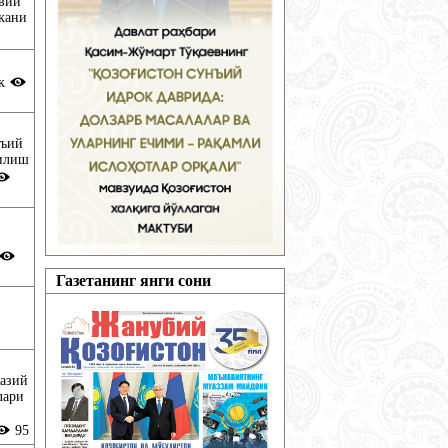
авий
скани
ик
нъий
чилиш
Газетанинг янги сони
азий
лари
95