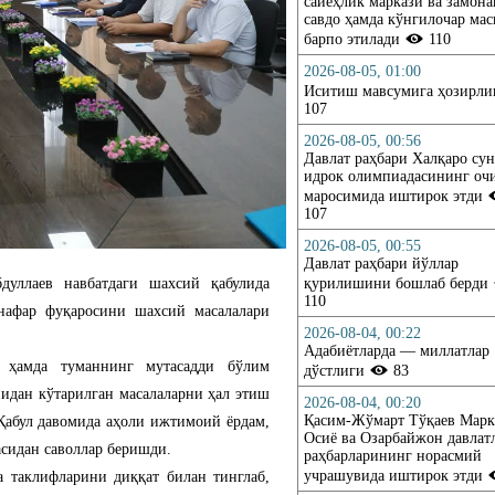
сайёҳлик маркази ва замон
савдо ҳамда кўнгилочар ма
барпо этилади
110
2026-08-05, 01:00
Иситиш мавсумига ҳозирл
107
2026-08-05, 00:56
Давлат раҳбари Халқаро су
идрок олимпиадасининг о
маросимида иштирок этди
107
2026-08-05, 00:55
Давлат раҳбари йўллар
қурилишини бошлаб берди
уллаев навбатдаги шахсий қабулида
110
 нафар фуқаросини шахсий масалалари
2026-08-04, 00:22
Адабиётларда — миллатлар
 ҳамда туманнинг мутасадди бўлим
дўстлиги
83
нидан кўтарилган масалаларни ҳал этиш
2026-08-04, 00:20
Қасим-Жўмарт Тўқаев Марк
Қабул давомида аҳоли ижтимоий ёрдам,
Осиё ва Озарбайжон давлат
сидан саволлар беришди.
раҳбарларининг норасмий
учрашувида иштирок этди
 таклифларини диққат билан тинглаб,