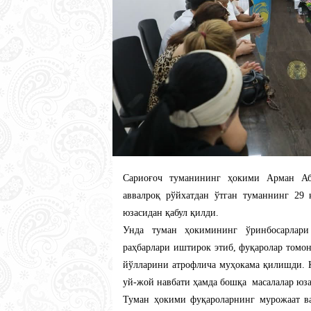
Сариоғоч туманининг ҳокими Арман Абд
аввалроқ рўйхатдан ўтган туманнинг 29
юзасидан қабул қилди.
Унда туман ҳокимининг ўринбосарлари
раҳбарлари иштирок этиб, фуқаролар томо
йўлларини атрофлича муҳокама қилишди. 
уй-жой навбати ҳамда бошқа масалалар юза
Туман ҳокими фуқароларнинг мурожаат ва