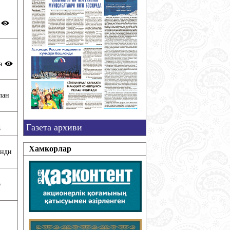
и
ла
лан
Газета архиви
8
Хамкорлар
анди
о