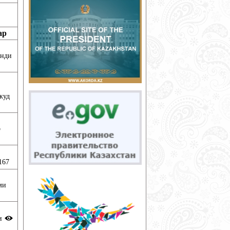
ар
анди
жуд
о
167
ми
ди