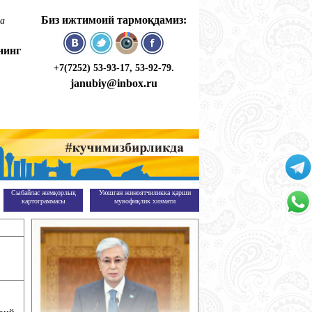
Биз ижтимоий тармоқдамиз:
қа
нинг
+7(7252) 53-93-17, 53-92-79.
janubiy@inbox.ru
Сыбайлас жемқорлық
Уюшган жиноятчиликка қарши
+
картограммасы
мувофиқлик хизмати
7(747
701-
фиқлик хизмати
+
50-55
7(747
701-
50-55