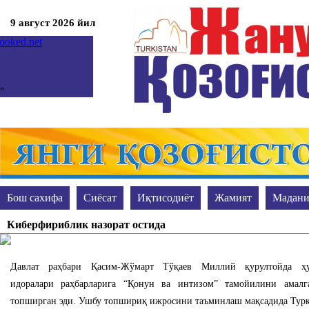
9 август 2026 йил
°
°
мкент
кресенье, 09
гноз на неделю
prev
Бош сахифа
Сиёсат
Иқтисодиёт
Жамият
Мадани
next
Жиноят ва жазо
Акс-садо
Таълим
Сўранг-жавоб берам
Киберфириблик назорат остида
Давлат раҳбари Қасим-Жўмарт Тўқаев Миллий қурултойда ҳуқ
идоралари раҳбарларига “Қонун ва интизом” тамойилини амал
топширган эди. Ушбу топшириқ ижросини таъминлаш мақсадида Турк