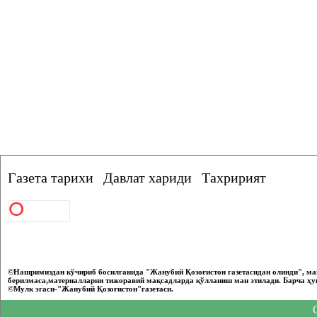
Газета тарихи
Давлат хариди
Тахририят
©Нашримиздан кўчириб босилганида "Жанубий Қозоғистон газетасидан олинди", ма
берилмаса,материалларни тижоравий мақсадларда қўлланиш ман этилади. Барча ҳу
©Мулк эгаси-"Жанубий Қозоғистон"газетаси.