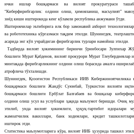
ички ишлар бошқармаси ва вилоят прокуратураси ташаб
“Киберфирибгарлик: олдини олиш, ҳимояланиш, масъулият” мавз
зиёд киши иштирокида кенг кўламли республика анжумани ўтди.
Иштирокчилар эътиборига илк бор замонавий ахборот технологиялар
ва робототехника кўргазмаси тақдим этилди. Шунингдек, театрлашт
асарида энг кўп учрайдиган фирибгарлик турлари намойиш этилди.
Тадбирда вилоят ҳокимининг биринчи ўринбосари Зулпихар Жў
бошлиғи Мурат Қабденов, вилоят прокурори Мурат Тлеубердиевлар и
минтақада фирибгарликнинг олдини олиш борасида амалга оширилаё
атрофлича тўхталишди.
Шунингдек, Қозоғистон Республикаси ИИВ Кибержиноятчиликка 
бошқармаси бошлиғи Жандўс Суюнбай, Туркистон вилояти иқтис
бошқармаси бошлиғи Ербўлат Балғабаев ва бошқалар киберфири
олдини олиш усул ва услублари ҳақида маълумот беришди. Очиқ му
этилиб, унда вилоят ҳокимлиги, ҳуқуқ-тартибот идоралари му
жамоатчилик вакиллари, банк ходимлари, кредит ташкилотлари
иштирок этди.
Статистика маълумотларига кўра, вилоят ИИБ ҳузурида ташкил этил