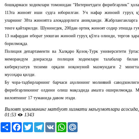
бошқармаси ходимлари томонидан “Интернетдаги фирибгарлик” ҳола
113та жиноят иши судга юборилган. Уч нафар жиноий гуруҳ қў
уларнинг 38та жиноятга алоқадорлиги аниқланди. Жабрланганларга
тенге қайтарилди. Шунингдек, 200дан ортиқ жиноят содир этишда г
13 нафардан иборат уюшган жиноий гуруҳ қўлга олинди, тергов ҳар
борилмоқда.
Полиция департаменти ва Халқаро Қозоқ-Турк университети ўртас
меморандум доирасида полиция ходимлари талабалар билан
киберкузатув тизими орқали ноқонуний мазмундаги 2 мингта
мусоҳара қилди.
Бу чора-тадбирларнинг барчаси аҳолининг молиявий саводхонли
фирибгарликнинг олдини олиш мақсадида амалга оширилмоқда. М
вилоятнинг 17 туманида давом этади.
Вилоят ҳокимининг матбуот хизмати маълумотлари асосида, 
01:53
1343
Ресурс
Facebook
Twitter
Telegram
VK
WhatsApp
Mail.Ru