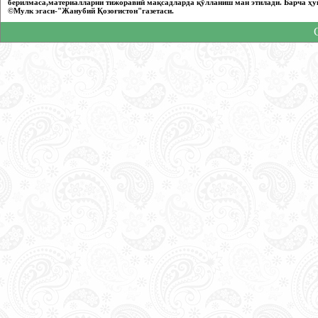
берилмаса,материалларни тижоравий мақсадларда қўлланиш ман этилади. Барча ҳу
©Мулк эгаси-"Жанубий Қозоғистон"газетаси.