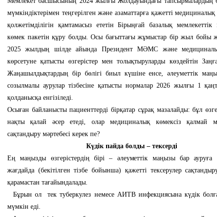
Мемлекет басшысының 2024 жылғы Жолдауындағы тапсырмалардың б
мүмкіндіктерімен теңгерілген және азаматтарға қажетті медициналық
қолжетімділігін қамтамасыз ететін Бірыңғай базалық мемлекеттік
көмек пакетін құру болды. Осы бағыттағы жұмыстар бір жыл бойы ж
2025 жылдың шілде айында Президент МӘМС және медициналы
көрсетуне қатысты өзгерістер мен толықтыруларды көздейтін Заңғ
Жаңашылдықтардың бір бөлігі биыл күшіне енсе, әлеуметтік маң
созылмалы аурулар тізбесіне қатысты нормалар 2026 жылғы 1 қаңт
қолданысқа енгізіледі.
Осыған байланысты пациенттерді бірқатар сұрақ мазалайды: бұл өзге
нақты қалай әсер етеді, олар медициналық көмексіз қалмай м
сақтандыру мәртебесі керек пе?
Күдік пайда болды – тексерді
Ең маңызды өзгерістердің бірі – әлеуметтік маңызы бар ауруға 
жағдайда (бекітілген тізбе бойынша) қажетті тексерулер сақтандыр
қарамастан тағайындалады.
Бұрын ол тек туберкулез немесе АИТВ инфекциясына күдік болға
мүмкін еді.