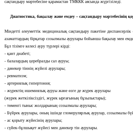
сақтандыру мәртебесіне қарамастан ТМККК аясында жүргізіледі.
Диагностика, бақылау және емдеу – сақтандыру мәртебесінің қ
Міндетті әлеуметтік медициналық сақтандыру пакетіне диспансерлік 
азаматтардың бірқатар созылмалы аурулары бойынша бақылау мен емдеу
Бұл тізімге келесі ауру түрлері кірді:
- қант диабеті;
- балалардың церебралды сал ауруы;
- дәнекер тіннің жүйелі аурулары;
- ревматизм;
- артериялық гипертония;
- жүректің ишемиялық ауруы және өзге де жүрек аурулары
(жүрек жеткіліксіздігі, жүрек ырғағының бұзылыстары);
- төменгі тыныс жолдарының созылмалы аурулары;
- Бүйрек аурулары, оның ішінде гломерулярлық аурулар, созылмалы бү
- ас қорыту жүйесінің аурулары;
- сүйек-бұлшықет жүйесі мен дәнекер тін аурулары.