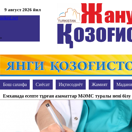
9 август 2026 йил
°
°
мкент
кресенье, 09
гноз на неделю
prev
Бош сахифа
Сиёсат
Иқтисодиёт
Жамият
Мадани
next
Жиноят ва жазо
Акс-садо
Таълим
Сўранг-жавоб берам
Емханада есепте тұрған азаматтар МӘМС туралы нені білу