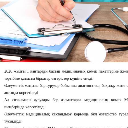
2026 жылғы 1 қаңтардан бастап медициналық көмек пакеттеріне жән
тәртібіне қатысты бірқатар өзгерістер күшіне енеді.
Әлеуметтік маңызы бар аурулар бойынша диагностика, бақылау және
аясында көрсетіледі.
Ал созылмалы аурулары бар азаматтарға медициналық көмек 
шеңберінде көрсетіледі.
Әлеуметтік медициналық сақтандыру қорында бұл өзгерістер тура
түсіндірді.