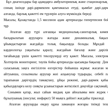
Бұл диагноздары бар адамдарға амбулаториялық және стационарлық 
соның ішінде дәрі-дәрмекпен қамтамасыз етуді, қымбат дәрі-дәрм
алғанда, барлық қажетті ем түрлерін алуға мүмкіндік береді.
Мысалы, Қазақстанда 1,5 миллион адам артериалды гипертензия бо
тұр.
Аталған ауру түрі алғашқы медициналық-санитарлық көмек
басқарылатын ауруларға жатады және динамикалық бақыл
ұйымдастырған жағдайда толық бақылауда болады. Мұндай п
кардиологқа уақытылы қаралу, жағдайын бағалау және дәрілі
тағайындау үшін қажетті тексерулерді өту қажет. Мысалы, электро
Холтерлік мониторинг, тәулік бойы артериалды қысымды бақылау. Ден
саласының заңға енгізілген өзгерістер бойынша жұмыс жасаған 
айтуынша, созылмалы аурулар жиі асқынулар тудырады, себебі п
тарапынан дәрігердің тамақтану, ұйқы режимі, дәрі-дәрмек қабы
қабылдауларға келу сияқты ұсыныстарын жеткілікті деңгейде сақтама
Сонымен қатар, жыл сайын мидың қан айналымы мен жүрек б
бұзылуының (инсульт, инфаркт) 50 мыңға дейінгі жағдайы тіркеледі.
Аталған ауруларды емдеу құны заманауи жоғары тиімді техн