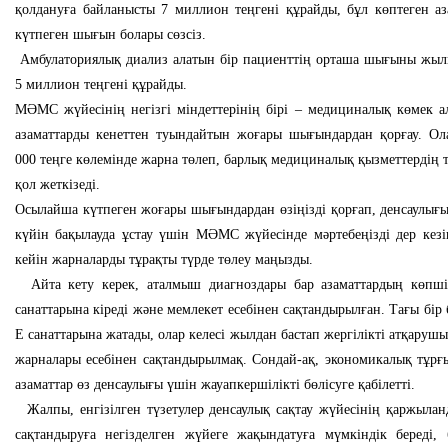
қолдануға байланысты 7 миллион теңгені құрайды, бұл көптеген аз
күтпеген шығын болары сөзсіз.
Амбулаториялық диализ алатын бір пациенттің орташа шығыны жы
5 миллион теңгені құрайды.
МӘМС жүйесінің негізгі міндеттерінің бірі – медициналық көмек а
азаматтарды кенеттен туындайтын жоғары шығындардан қорғау. Ол
000 теңге көлемінде жарна төлеп, барлық медициналық қызметтердің т
қол жеткізеді.
Осылайша күтпеген жоғары шығындардан өзіңізді қорғап, денсаулығ
күйін бақылауда ұстау үшін МӘМС жүйесінде мәртебеңізді дер кезі
кейін жарналарды тұрақты түрде төлеу маңызды.
Айта кету керек, аталмыш диагноздары бар азаматтардың көпшіл
санаттарына кіреді және мемлекет есебінен сақтандырылған. Тағы бір 
E санаттарына жатады, олар келесі жылдан бастап жергілікті атқаруш
жарналары есебінен сақтандырылмақ. Сондай-ақ, экономикалық тұрғ
азаматтар өз денсаулығы үшін жауапкершілікті бөлісуге қабілетті.
Жалпы, енгізілген түзетулер денсаулық сақтау жүйесінің қаржылан
сақтандыруға негізделген жүйеге жақындатуға мүмкіндік береді, 