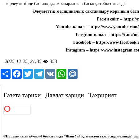
әзірлеу кезінде бастапқыда жоспарланған бағытқа сәйкес келеді.
Әлеуметтік медициналық сақтандыру қорының басп
Ресми сайт – https://
Youtube-канал – https://www.youtube.co
Telegram-канал – https://t.me/
Facebook – https://www.facebook
Instagram – https://www.instagram.c
2025-12-25, 21:35
353
Ресурс
Facebook
Twitter
Telegram
VK
WhatsApp
Mail.Ru
Газета тарихи
Давлат хариди
Тахририят
©Нашримиздан кўчириб босилганида "Жанубий Қозоғистон газетасидан олинди", ма