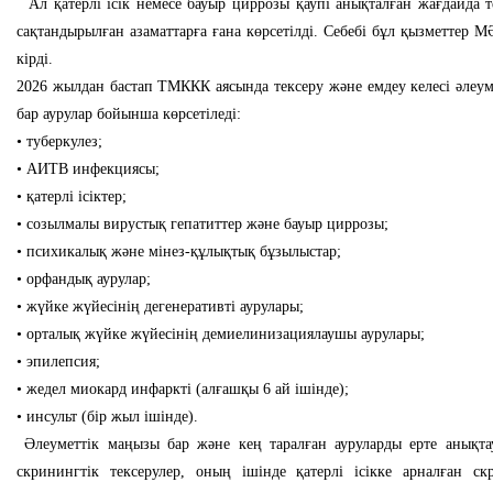
Ал қатерлі ісік немесе бауыр циррозы қаупі анықталған жағдайда т
сақтандырылған азаматтарға ғана көрсетілді. Себебі бұл қызметтер 
кірді.
2026 жылдан бастап ТМККК аясында тексеру және емдеу келесі әлеу
бар аурулар бойынша көрсетіледі:
• туберкулез;
• АИТВ инфекциясы;
• қатерлі ісіктер;
• созылмалы вирустық гепатиттер және бауыр циррозы;
• психикалық және мінез-құлықтық бұзылыстар;
• орфандық аурулар;
• жүйке жүйесінің дегенеративті аурулары;
• орталық жүйке жүйесінің демиелинизациялаушы аурулары;
• эпилепсия;
• жедел миокард инфаркті (алғашқы 6 ай ішінде);
• инсульт (бір жыл ішінде).
Әлеуметтік маңызы бар және кең таралған ауруларды ерте анықта
скринингтік тексерулер, оның ішінде қатерлі ісікке арналған ск