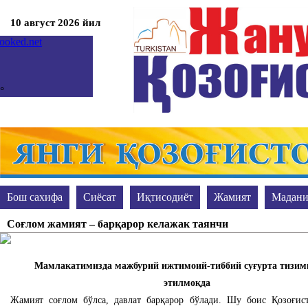
10 август 2026 йил
°
°
мкент
рник, 11
гноз на неделю
prev
Бош сахифа
Сиёсат
Иқтисодиёт
Жамият
Мадани
next
Жиноят ва жазо
Акс-садо
Таълим
Сўранг-жавоб берам
Соғлом жамият – барқарор келажак таянчи
Мамлакатимизда мажбурий ижтимоий-тиббий суғурта тизим
этилмоқда
Жамият соғлом бўлса, давлат барқарор бўлади. Шу боис Қозоғис