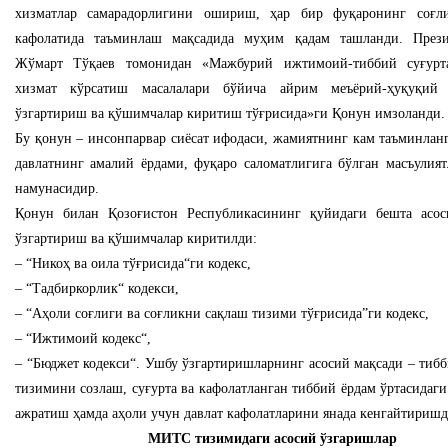
хизматлар самарадорлигини ошириш, ҳар бир фуқаронинг соғли
кафолатида таъминлаш мақсадида муҳим қадам ташланди. Прези
Жўмарт Тўқаев томонидан «Мажбурий ижтимоий-тиббий суғурт
хизмат кўрсатиш масалалари бўйича айрим меъёрий-ҳуқуқий 
ўзгартириш ва қўшимчалар киритиш тўғрисида»ги Қонун имзоланди.
Бу қонун – инсонпарвар сиёсат ифодаси, жамиятнинг кам таъминлан
давлатнинг амалий ёрдами, фуқаро саломатлигига бўлган масъулият
намунасидир.
Қонун билан Қозоғистон Республикасининг қуйидаги бешта асос
ўзгартириш ва қўшимчалар киритилди:
– “Никоҳ ва оила тўғрисида“ги кодекс,
– “Тадбиркорлик“ кодекси,
– “Аҳоли соғлиги ва соғликни сақлаш тизими тўғрисида”ги кодекс,
– “Ижтимоий кодекс“,
– “Бюджет кодекси“. Ушбу ўзгартиришларнинг асосий мақсади – тиб
тизимини созлаш, суғурта ва кафолатланган тиббий ёрдам ўртасидаг
ажратиш ҳамда аҳоли учун давлат кафолатларини янада кенгайтиришд
МИТС тизимидаги асосий ўзгаришлар