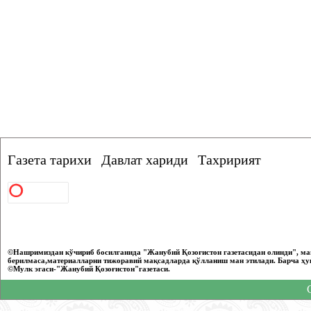
Газета тарихи
Давлат хариди
Тахририят
©Нашримиздан кўчириб босилганида "Жанубий Қозоғистон газетасидан олинди", ма
берилмаса,материалларни тижоравий мақсадларда қўлланиш ман этилади. Барча ҳу
©Мулк эгаси-"Жанубий Қозоғистон"газетаси.