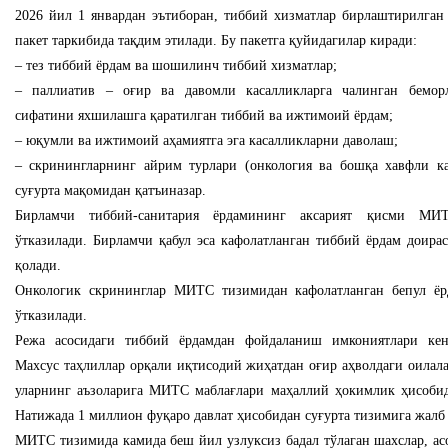
2026 йил 1 январдан эътиборан, тиббий хизматлар бирлаштирилган 
пакет таркибида тақдим этилади. Бу пакетга қуйидагилар киради:
– тез тиббий ёрдам ва шошилинч тиббий хизматлар;
– паллиатив – оғир ва давомли касалликларга чалинган бемор
сифатини яхшилашга қаратилган тиббий ва ижтимоий ёрдам;
– юқумли ва ижтимоий аҳамиятга эга касалликларни даволаш;
– скринингларнинг айрим турлари (онкология ва бошқа хавфли ка
суғурта мақомидан қатъиназар.
Бирламчи тиббий-санитария ёрдамининг аксарият қисми МИ
ўтказилади. Бирламчи қабул эса кафолатланган тиббий ёрдам доира
қолади.
Онкологик скрининглар МИТС тизимидан кафолатланган бепул ёр
ўтказилади.
Режа асосидаги тиббий ёрдамдан фойдаланиш имкониятлари кен
Махсус таҳлиллар орқали иқтисодий жиҳатдан оғир аҳволдаги оилал
уларнинг аъзоларига МИТС маблағлари маҳаллий ҳокимлик ҳисобид
Натижада 1 миллион фуқаро давлат ҳисобидан суғурта тизимига жалб 
МИТС тизимида камида беш йил узлуксиз бадал тўлаган шахслар, ас