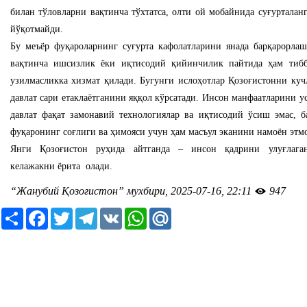
билан тўловларни вақтинча тўхтатса, олти ой мобайнида суғуртала
йўқотмайди.
Бу меъёр фуқароларнинг суғурта кафолатларини янада барқарорла
вақтинча ишсизлик ёки иқтисодий қийинчилик пайтида ҳам тиб
узилмасликка хизмат қилади. Бугунги ислоҳотлар Қозоғистонни ку
давлат сари етаклаётганини яққол кўрсатади. Инсон манфаатларини у
давлат фақат замонавий технологиялар ва иқтисодий ўсиш эмас, б
фуқаронинг соғлиги ва ҳимояси учун ҳам масъул эканини намоён этм
Янги Қозоғистон руҳида айтганда – инсон қадрини улуғлаган
келажакни ёрита олади.
“Жанубий Қозоғистон” мухбири, 2025-07-16, 22:11
947
Ресурс
Facebook
Twitter
Telegram
VK
WhatsApp
Mail.Ru