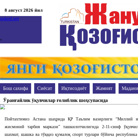
8 август 2026 йил
°
°
мкент
бота, 08
гноз на неделю
prev
Бош сахифа
Сиёсат
Иқтисодиёт
Жамият
Мадани
next
Жиноят ва жазо
Акс-садо
Таълим
Сўранг-жавоб берам
Ўранғайлик ўқувчилар ғолиблик шоҳсупасида
Пойтахтимиз Астана шаҳрида ҚР Таълим вазирлиги “Миллий и
жисмоний тарбия маркази” ташкилотчилигида 2-11-синф ўқувчи
шахмат, шашка ва тўққиз қумалоқ спорт турлари бўйича республика