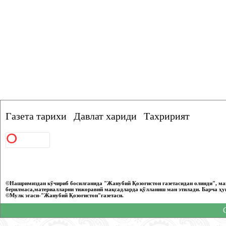
Газета тарихи
Давлат хариди
Тахририят
©Нашримиздан кўчириб босилганида "Жанубий Қозоғистон газетасидан олинди", ма
берилмаса,материалларни тижоравий мақсадларда қўлланиш ман этилади. Барча ҳу
©Мулк эгаси-"Жанубий Қозоғистон"газетаси.