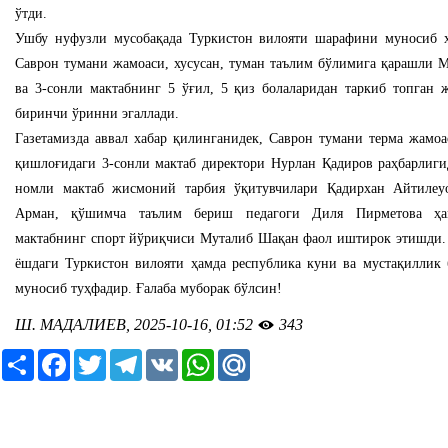
ўтди.
Ушбу нуфузли мусобақада Туркистон вилояти шарафини муносиб 
Саврон тумани жамоаси, хусусан, туман таълим бўлимига қарашли М
ва 3-сонли мактабнинг 5 ўғил, 5 қиз болаларидан таркиб топган 
биринчи ўринни эгаллади.
Газетамизда аввал хабар қилинганидек, Саврон тумани терма жамоа
қишлоғидаги 3-сонли мактаб директори Нурлан Қадиров раҳбарлиги
номли мактаб жисмоний тарбия ўқитувчилари Қадирхан Айтилеу
Арман, қўшимча таълим бериш педагоги Диля Пирметова ҳа
мактабнинг спорт йўриқчиси Муталиб Шақан фаол иштирок этишди.
ёшдаги Туркистон вилояти ҳамда республика куни ва мустақиллик 
муносиб туҳфадир. Ғалаба муборак бўлсин!
Ш. МАДАЛИЕВ, 2025-10-16, 01:52
343
Ресурс
Facebook
Twitter
Telegram
VK
WhatsApp
Mail.Ru