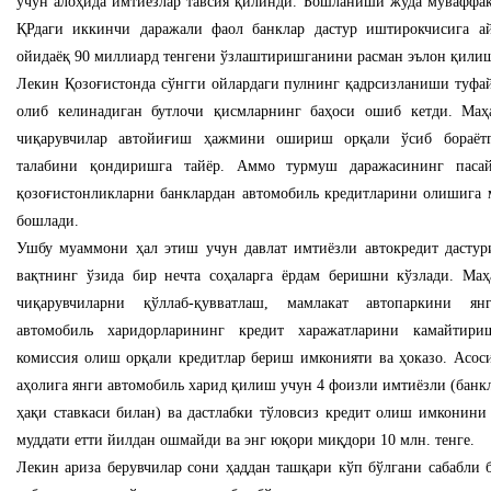
учун алоҳида имтиёзлар тавсия қилинди. Бошланиши жуда муваффақ
ҚРдаги иккинчи даражали фаол банклар дастур иштирокчисига а
ойидаёқ 90 миллиард тенгени ўзлаштиришганини расман эълон қили
Лекин Қозоғистонда сўнгги ойлардаги пулнинг қадрсизланиши туфа
олиб келинадиган бутлочи қисмларнинг баҳоси ошиб кетди. Ма
чиқарувчилар автойиғиш ҳажмини ошириш орқали ўсиб бораётг
талабини қондиришга тайёр. Аммо турмуш даражасининг паса
қозоғистонликларни банклардан автомобиль кредитларини олишига 
бошлади.
Ушбу муаммони ҳал этиш учун давлат имтиёзли автокредит дастур
вақтнинг ўзида бир нечта соҳаларга ёрдам беришни кўзлади. Ма
чиқарувчиларни қўллаб-қувватлаш, мамлакат автопаркини ян
автомобиль харидорларининг кредит харажатларини камайтириш
комиссия олиш орқали кредитлар бериш имконияти ва ҳоказо. Асоси
аҳолига янги автомобиль харид қилиш учун 4 фоизли имтиёзли (бан
ҳақи ставкаси билан) ва дастлабки тўловсиз кредит олиш имконини
муддати етти йилдан ошмайди ва энг юқори миқдори 10 млн. тенге.
Лекин ариза берувчилар сони ҳаддан ташқари кўп бўлгани сабабли 