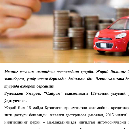
Менинг саволим имтиёзли автокредит ҳақида. Жорий йилнинг 2
эътиборан, ушбу насия берилади, дейилган эди. Лекин ҳалигача д
тўғрида ахборот берсангиз.
Ғуломжон Умаров, “Сайрам” мавзесидаги 139-сонли умумий 
ўқитувчиси.
Жорий йил 16 майда Қозоғистонда имтиёзли автомобиль кредитла
янги дастури бошланди. Аввалги дастурларга (масалан, 2015 йилги) 
йилгисининг фарқи – мамлакатимизда йиғилган автомобилларни