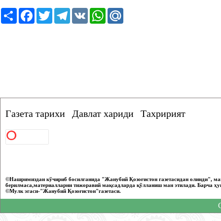
Ресурс
Facebook
Twitter
Telegram
VK
WhatsApp
Mail.Ru
Газета тарихи
Давлат хариди
Тахририят
©Нашримиздан кўчириб босилганида "Жанубий Қозоғистон газетасидан олинди", ма
берилмаса,материалларни тижоравий мақсадларда қўлланиш ман этилади. Барча ҳу
©Мулк эгаси-"Жанубий Қозоғистон"газетаси.