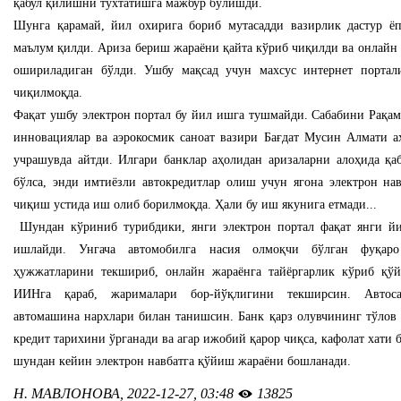
қабул қилишни тўхтатишга мажбур бўлишди.
Шунга қарамай, йил охирига бориб мутасадди вазирлик дастур ё
маълум қилди. Ариза бериш жараёни қайта кўриб чиқилди ва онлайн 
ошириладиган бўлди. Ушбу мақсад учун махсус интернет порта
чиқилмоқда.
Фақат ушбу электрон портал бу йил ишга тушмайди. Сабабини Рақам
инновациялар ва аэрокосмик саноат вазири Бағдат Мусин Алмати а
учрашувда айтди. Илгари банклар аҳолидан аризаларни алоҳида қа
бўлса, энди имтиёзли автокредитлар олиш учун ягона электрон на
чиқиш устида иш олиб борилмоқда. Ҳали бу иш якунига етмади...
Шундан кўриниб турибдики, янги электрон портал фақат янги й
ишлайди. Унгача автомобилга насия олмоқчи бўлган фуқар
ҳужжатларини текшириб, онлайн жараёнга тайёргарлик кўриб қўй
ИИНга қараб, жарималари бор-йўқлигини текширсин. Автоса
автомашина нархлари билан танишсин. Банк қарз олувчининг тўлов 
кредит тарихини ўрганади ва агар ижобий қарор чиқса, кафолат хати 
шундан кейин электрон навбатга қўйиш жараёни бошланади.
Н. МАВЛОНОВА, 2022-12-27, 03:48
13825