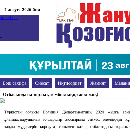
7 август 2026 йил
°
°
мкент
ница, 07
гноз на неделю
prev
Бош сахифа
Сиёсат
Иқтисодиёт
Жамият
Мадани
next
Жиноят ва жазо
Акс-садо
Таълим
Сўранг-жавоб берам
Отбасындағы зорлық-зомбылыққа жол жоқ!
Түркістан облысы Полиция Департаментінің 2024 жылға арнал
ұйымдастырушылық іс-шаралар жоспарына сәйкес, әйелдердің қ
заңды мүдделерін қорғауға, сонымен қатар, отбасындағы зорлық