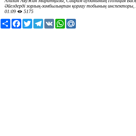
Алихан Аяужан Маратқызы, Сайрам ауданының Полиция Бас
Әйелдерді зорлық-зомбылықтан қорғау тобының инспекторы, 
01:09
5175
Ресурс
Facebook
Twitter
Telegram
VK
WhatsApp
Mail.Ru