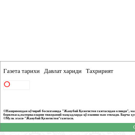
Газета тарихи
Давлат хариди
Тахририят
©Нашримиздан кўчириб босилганида "Жанубий Қозоғистон газетасидан олинди", ма
берилмаса,материалларни тижоравий мақсадларда қўлланиш ман этилади. Барча ҳу
©Мулк эгаси-"Жанубий Қозоғистон"газетаси.