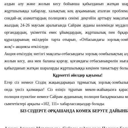
алдын алу және жолын кесу бойынша қабылданып жатқан шар
жұртшылыққа хабарлау, халықтың кең ауқымының аталған проблемал
сондай-ақ азаматтардың полицияға сенімі деңгейін арттыру мақсат
жылдың 24-26 маусым аралығында Сайрам ауданы көлемінде мүдделі
органдардың, үкіметтік емес ұйымдардың, жұртшылық пен бұқар
құралдарының өкілдерін тарта отырып, «Отбасындағы зорлық-зо
жоқ!» акциясы өткізілуде.
Акция өткізудің негізгі мақсаты-отбасындағы зорлық-зомбылықтың а
жолын кесу, ана мен баланы қорғау, қоғамдағы отбасыныңрөлін нығ
қабылданып жатқан шараларды жұртшылыққа кеңінен таныстыру болы
Құрметті әйелдер қауымы!
Егер сіз немесе Сіздің жақындарыңыз тұрмыстық зорлық-зомбылы
онда үнсіз қалмаңыз! Сіз өзіңіз тұратын мекен-жайыңызға қарас
полиция пунктіне немесе Сайрам ауданының полиция басқармасына м
сымтетіктері арқылы «102, 111» хабарлассаңыздар болады.
БІЗ СІЗДЕРГЕ ӘРҚАШАНДА КӨМЕК БЕРУГЕ ДАЙЫНБ